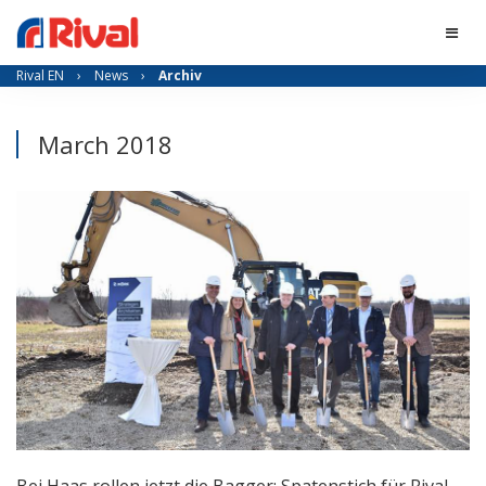
Rival EN
›
News
›
Archiv
March 2018
Bei Haas rollen jetzt die Bagger: Spatenstich für Rival